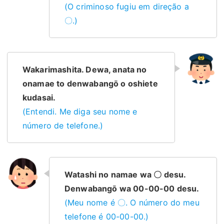
(O criminoso fugiu em direção a
〇.)
Wakarimashita. Dewa, anata no
onamae to denwabangō o oshiete
kudasai.
(Entendi. Me diga seu nome e
número de telefone.)
Watashi no namae wa 〇 desu.
Denwabangō wa 00-00-00 desu.
(Meu nome é 〇. O número do meu
telefone é 00-00-00.)