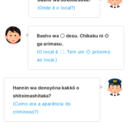
(Onde é o local?)
Basho wa 〇 desu. Chikaku ni ◇
ga arimasu.
(O local é 〇. Tem um ◇ próximo
ao local.)
Hannin wa donoyōna kakkō o
shiteimashitaka?
(Como era a aparência do
criminoso?)