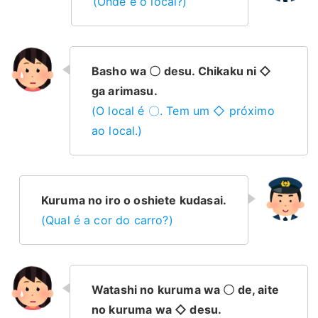
(Onde é o local?)
Basho wa 〇 desu. Chikaku ni ◇
ga arimasu.
(O local é 〇. Tem um ◇ próximo
ao local.)
Kuruma no iro o oshiete kudasai.
(Qual é a cor do carro?)
Watashi no kuruma wa 〇 de, aite
no kuruma wa ◇ desu.