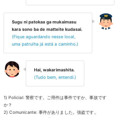
Sugu ni patokaa ga mukaimasu
kara sono ba de matteite kudasai.
(Fique aguardando nesse local,
uma patrulha já está a caminho.)
Hai, wakarimashita.
(Tudo bem, entendi.)
1) Policial: 警察です。ご用件は事件ですか、事故です
か？
2) Comunicante: 事件がありました。強盗です。