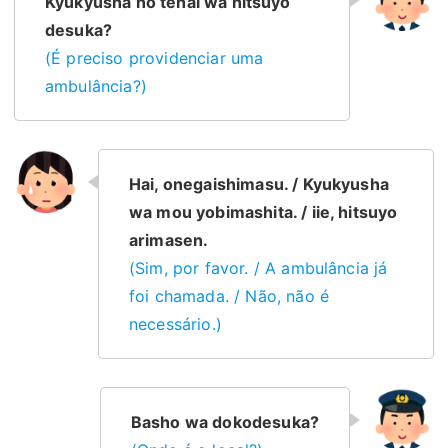
Kyukyusha no tehai wa hitsuyo
desuka?
(É preciso providenciar uma
ambulância?)
Hai, onegaishimasu. / Kyukyusha
wa mou yobimashita. / iie, hitsuyo
arimasen.
(Sim, por favor. / A ambulância já
foi chamada. / Não, não é
necessário.)
Basho wa dokodesuka?