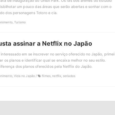
data de inauguração do Ghibli Park. Os fãs dos animes do Estudio
bisbilhotar um pouco das áreas que serão abertas e sonhar com o
do dos personagens Totoro e cia.
enimento, Turismo
sta assinar a Netflix no Japão
 interessado em se inscrever no serviço oferecido no Japão, primei
r os planos e identificar qual se encaixa melhor no seu estilo.
iferença dos planos oferecidos pela Netflix do Japão.
enimento, Vida no Japão /
filmes, netflix, seriados