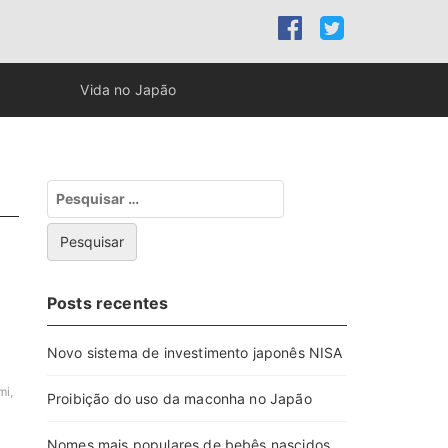
Vida no Japão
Pesquisar
por:
Posts recentes
Novo sistema de investimento japonês NISA
mi,
Proibição do uso da maconha no Japão
Nomes mais populares de bebês nascidos