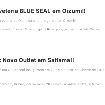
veteria BLUE SEAL em Oizumi!!
rveteria de Okinawa está chegando em Oizumi!!!
enimento, Turismo, Vida no Japão /
compras, gourmet, novidade, Oizumi,
 Novo Outlet em Saitama!!
ium Outlet será inaugurado em 20 de outubro, na Cidade de Fuka
enimento, Turismo, Vida no Japão /
compras, novidade, Outlet, Saitama