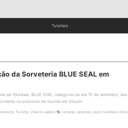
Tutoriais
ção da Sorveteria BLUE SEAL em
ria de Okinawa, BLUE SEAL, inaugurou no dia 15 de setembro, seu
ecimento na província de Gunma em Oizumi.
enimento, Turismo, Vida no Japão /
compras, gourmet, lazer, novidade, Oizu