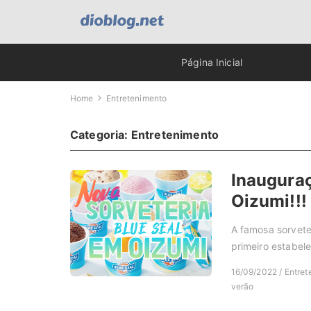
Página Inicial
Home
Entretenimento
Categoria:
Entretenimento
Inaugura
Oizumi!!!
A famosa sorvete
primeiro estabel
16/09/2022 / Entret
verão