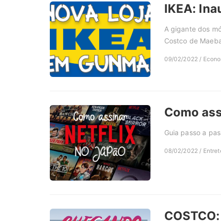
IKEA: In
A gigante dos mó
Costco de Maeba
09/02/2022 / Econom
Como assi
Guia passo a pas
08/02/2022 / Entret
COSTCO: N