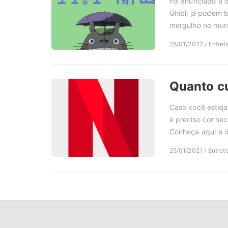
Foi anunciado a 
Ghibli já podem 
mergulho no mun
28/01/2022 / Entret
Quanto cu
Caso você esteja
é preciso conhece
Conheça aqui a d
25/01/2021 / Entret