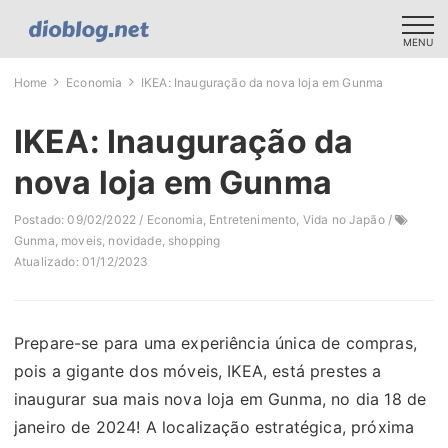
MENU
Home
Economia
IKEA: Inauguração da nova loja em Gunma
IKEA: Inauguração da
nova loja em Gunma
Postado: 09/02/2022 /
Economia
,
Entretenimento
,
Vida no Japão
/
Gunma
,
moveis
,
novidade
,
shopping
Atualizado: 01/12/2023
Prepare-se para uma experiência única de compras,
pois a gigante dos móveis, IKEA, está prestes a
inaugurar sua mais nova loja em Gunma, no dia 18 de
janeiro de 2024! A localização estratégica, próxima